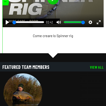
Play
02:42
Play
Mute
Settings
Ente
full
Come creare lo Spinner rig
FEATURED TEAM MEMBERS
VIEW ALL