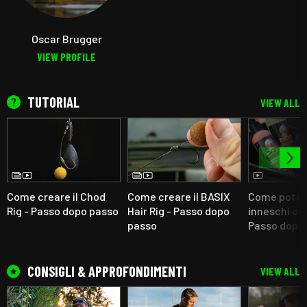
Oscar Brugger
VIEW PROFILE
TUTORIAL
VIEW ALL
Come creare il Chod
Come creare il BASIX
Come potenz
Rig - Passo dopo passo
Hair Rig - Passo dopo
inneschi con
passo
Passo dopo
CONSIGLI & APPROFONDIMENTI
VIEW ALL