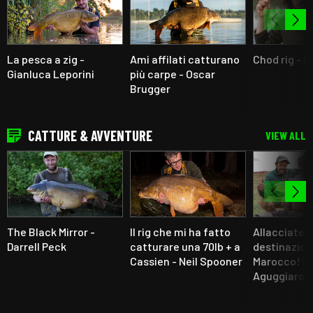
La pesca a zig -
Ami affilati catturano
Chod rig - 
Gianluca Leporini
più carpe - Oscar
Brugger
CATTURE & AVVENTURE
VIEW ALL
The Black Mirror -
Il rig che mi ha fatto
Allacciate l
Darrell Peck
catturare una 70lb + a
destinazio
Cassien - Neil Spooner
Marocco! 🇲
Aguggiaro