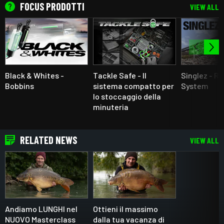
FOCUS PRODOTTI
VIEW ALL
Black & Whites -
Tackle Safe - Il
Singlez - R
Bobbins
sistema compatto per
System
lo stoccaggio della
minuteria
RELATED NEWS
VIEW ALL
Andiamo LUNGHI nel
Ottieni il massimo
NUOVO Masterclass
dalla tua vacanza di