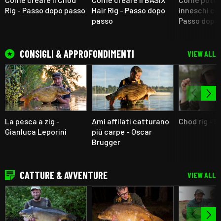
Rig - Passo dopo passo
Hair Rig - Passo dopo
inneschi con
passo
Passo dopo
CONSIGLI & APPROFONDIMENTI
VIEW ALL
La pesca a zig -
Ami affilati catturano
Chod rig - 
Gianluca Leporini
più carpe - Oscar
Brugger
CATTURE & AVVENTURE
VIEW ALL