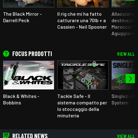
The Black Mirror -
Il rig che mi ha fatto
Allacciate l
Darrell Peck
catturare una 70lb + a
destinazio
Cassien - Neil Spooner
Marocco! 🇲
Aguggiaro
FOCUS PRODOTTI
VIEW ALL
Black & Whites -
Tackle Safe - Il
Singlez - R
Bobbins
sistema compatto per
System
lo stoccaggio della
minuteria
RELATED NEWS
VIEW ALL