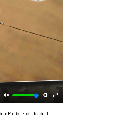
Mute
Settings
Enter
fullscreen
dere Partikelköder bindest.