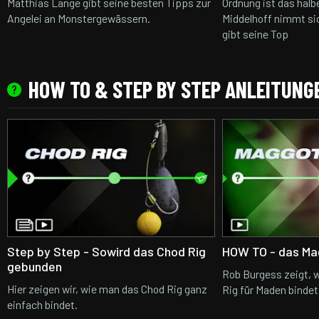
Matthias Lange gibt seine besten Tipps zur
Ordnung ist das halb
Angelei an Monstergewässern.
Middelhoff nimmt si
gibt seine Top
HOW TO & STEP BY STEP ANLEITUNG
Step by Step - Sowird das Chod Rig
HOW TO - das Mag
gebunden
Rob Burgess zeigt, 
Hier zeigen wir, wie man das Chod Rig ganz
Rig für Maden bindet
einfach bindet.