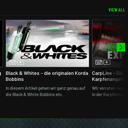
VIEW ALL
g
Black & Whites - die originalen Korda
CarpLine - Die 
Bobbins
Karpfenangeln
In diesem Artikel gehen wir ganz genau auf
Wir verraten, waru
die Black & White Bobbins ein.
in der Karpfenwelt