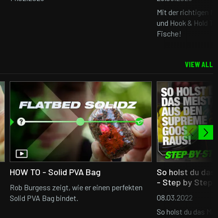
Mit der richtigen 
und Hook & Hold Te
Fische!
VIEW ALL
HOW TO - Solid PVA Bag
So holst du das
- Step by Step
Rob Burgess zeigt, wie er einen perfekten
08.03.2022
Solid PVA Bag bindet.
So holst du das Me