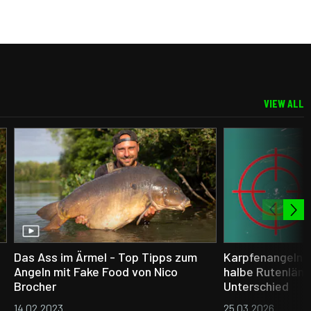
VIEW ALL
Das Ass im Ärmel - Top Tipps zum
Karpfenangeln im
Angeln mit Fake Food von Nico
halbe Rutenlän
Brocher
Unterschied
14.02.2023
25.03.2026