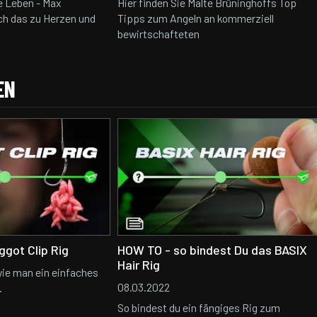
e Leben - Max
Hier finden Sie Malte Brüninghoffs Top
ch das zu Herzen und
Tipps zum Angeln an kommerziell
bewirtschafteten
EN
got Clip Rig
HOW TO - so bindest Du das BASIX
Hair Rig
wie man ein einfaches
08.03.2022
.
So bindest du ein fängiges Rig zum