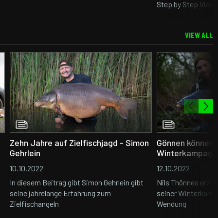
Step by Step Video
VIEW ALL
Zehn Jahre auf Zielfischjagd - Simon
Gönnen können -
Gehrlein
Winterkampagn
10.10.2022
12.10.2022
In diesem Beitrag gibt Simon Gehrlein gibt
Nils Thönnes erzäh
seine jahrelange Erfahrung zum
seiner Winterkamp
Zielfischangeln
Wendung