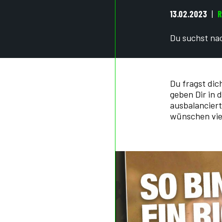
13.02.2023
R
Du suchst nac
Du fragst dic
geben Dir in 
ausbalanciert
wünschen vie