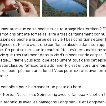
er au mieux cette pêche et ce tournage Masterclass ? Diff
 émotions ont été fortes ! Pierre a très certainement connu
ssions de pêche à la carpe de sa vie ! Les conditions étaient
alignées et Pierre avait une confiance absolue dans son app
sé. On peut se dire que le résultat était évident, mais une
e vie que très rarement dans la vie d’un pêcheur de carpes.
tégie… Pierre vous explique absolument tout dans cet épis
sterclass où l’efficacité du Spinner Rig est encore une foi
is-ci, pour pêcher sur le fond ! Vous pourrez retrouver, ent
ode :
 complète pour bien sonder un poste du bord
« Norton Nailer » du Spinner rig avec le fameux « shot on 
on technique avec les hameçons Longshank X et Longshan