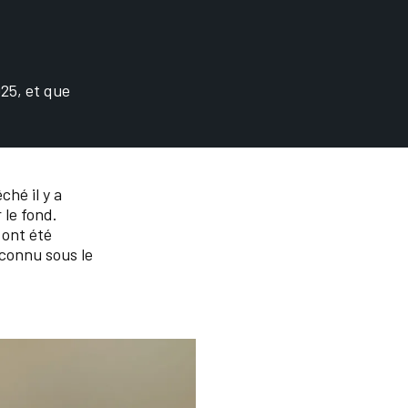
25, et que
ché il y a
 le fond.
 ont été
 connu sous le