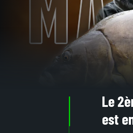
Le 2è
est en