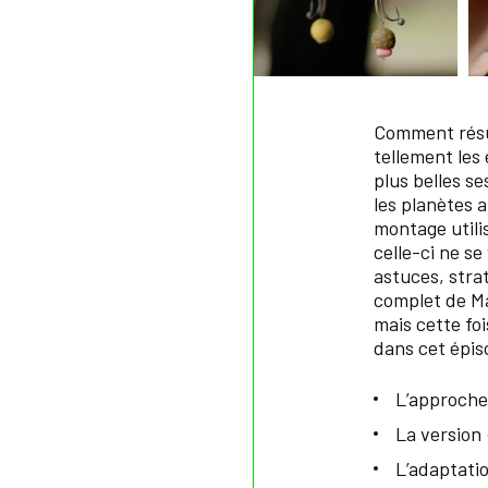
Comment résum
tellement les
plus belles se
les planètes 
montage utili
celle-ci ne s
astuces, stra
complet de Ma
mais cette fo
dans cet épis
L’approche
La version 
L’adaptati