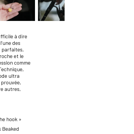
icile à dire
 l’une des
 parfaites,
roche et le
 session comme
 Technique,
ode ultra
s prouvée,
re autres,
the hook »
k Beaked