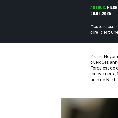
AUTHOR:
PIERR
06.06.2025
Masterclass F
dire, c’est un
Pierre Meyer 
quelques anné
Force est de c
monstrueux, i
nom de Norton