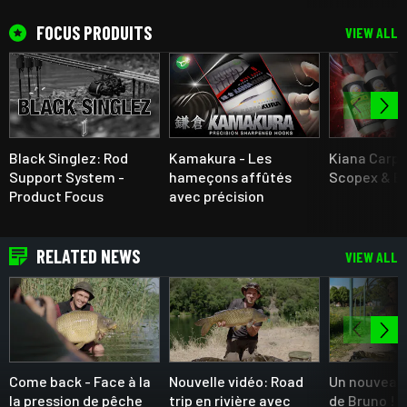
FOCUS PRODUITS
VIEW ALL
Black Singlez: Rod
Kamakura - Les
Kiana Carp 
Support System -
hameçons affûtés
Scopex & B
Product Focus
avec précision
RELATED NEWS
VIEW ALL
Come back - Face à la
Nouvelle vidéo: Road
Un nouveau 
la pression de pêche
trip en rivière avec
de Bruno !