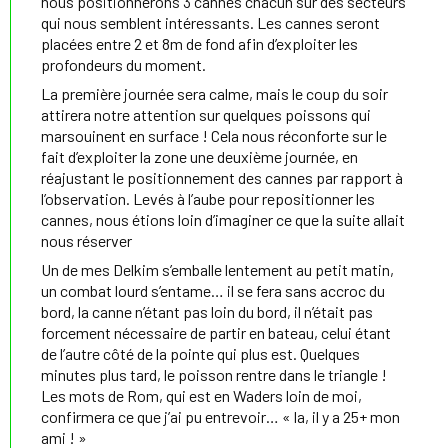
nous positionnerons 3 cannes chacun sur des secteurs
qui nous semblent intéressants. Les cannes seront
placées entre 2 et 8m de fond afin d’exploiter les
profondeurs du moment.
La première journée sera calme, mais le coup du soir
attirera notre attention sur quelques poissons qui
marsouinent en surface ! Cela nous réconforte sur le
fait d’exploiter la zone une deuxième journée, en
réajustant le positionnement des cannes par rapport à
l’observation. Levés à l’aube pour repositionner les
cannes, nous étions loin d’imaginer ce que la suite allait
nous réserver
Un de mes Delkim s’emballe lentement au petit matin,
un combat lourd s’entame… il se fera sans accroc du
bord, la canne n’étant pas loin du bord, il n’était pas
forcement nécessaire de partir en bateau, celui étant
de l’autre côté de la pointe qui plus est. Quelques
minutes plus tard, le poisson rentre dans le triangle !
Les mots de Rom, qui est en Waders loin de moi,
confirmera ce que j’ai pu entrevoir… « la, il y a 25+ mon
ami ! »