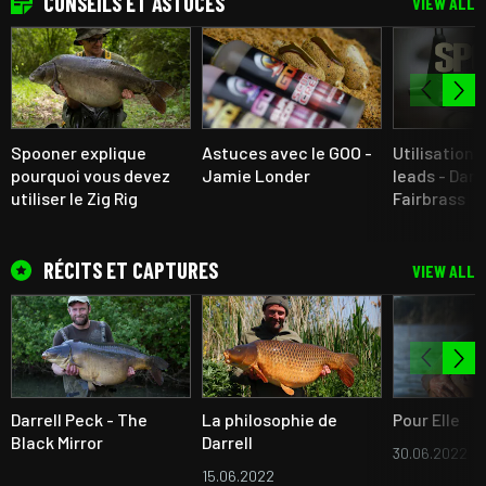
CONSEILS ET ASTUCES
VIEW ALL
Spooner explique
Astuces avec le GOO -
Utilisation
pourquoi vous devez
Jamie Londer
leads - Dan
utiliser le Zig Rig
Fairbrass
RÉCITS ET CAPTURES
VIEW ALL
Darrell Peck - The
La philosophie de
Pour Elle
Black Mirror
Darrell
30.06.2022
15.06.2022