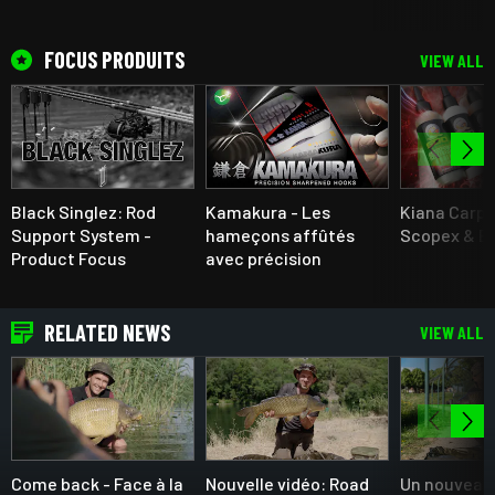
FOCUS PRODUITS
VIEW ALL
Black Singlez: Rod
Kamakura - Les
Kiana Carp 
Support System -
hameçons affûtés
Scopex & B
Product Focus
avec précision
RELATED NEWS
VIEW ALL
Come back - Face à la
Nouvelle vidéo: Road
Un nouveau 