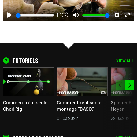
1:10:40
Play
Mute
Settings
Ente
full
TUTORIELS
VIEW ALL
Comment réaliser le
Comment réaliser le
Spinner Rig 
Chod Rig
montage "BASIX"
Meyer
08.03.2022
29.03.2022