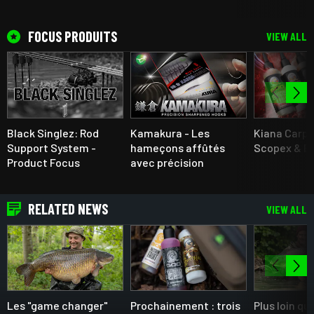
FOCUS PRODUITS
VIEW ALL
Black Singlez: Rod
Kamakura - Les
Kiana Carp 
Support System -
hameçons affûtés
Scopex & B
Product Focus
avec précision
RELATED NEWS
VIEW ALL
Les "game changer"
Prochainement : trois
Plus loin qu