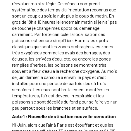
réévaluer ma stratégie. Ce créneau comprend
systématique des temps d’alimentation reconnus que
sont un coup du soir, la nuit plus le coup du matin. En
gros de 18h à 10 heures le lendemain matin si je n’ai pas
de touche je change mes spots ou déménage
carrément. Par forte canicule, la localisation des
poissons est encore simplifiée. Hormis les spots
classiques que sont les zones ombragées, les zones
très oxygénées comme les avals des barrages, des
écluses, les arrivées d’eau, etc. ou encore les zones
remplies d’herbes, les poissons se montrent très
souvent à fleur d’eau a la recherche d’oxygène. Au mois
de juin dernier la canicule a envahi le pays et s’est
installée pour une période de parfois deux à trois
semaines. Les eaux sont brutalement montées en
températures, l’air est devenu irrespirable et les
poissons se sont décollés du fond pour se faire voir un
peu partout sous les branches et en surface.
Acte1 : Nouvelle destination nouvelle sensation
Mi Juin, alors que l’air à Paris est étouffant et que les
températures affichent 35 degrés en journée et 24/25