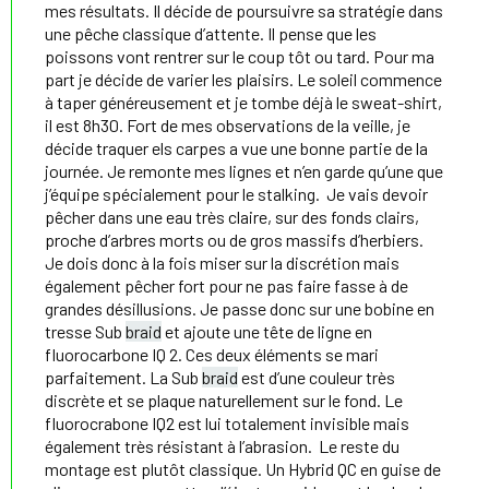
mes résultats. Il décide de poursuivre sa stratégie dans
une pêche classique d’attente. Il pense que les
poissons vont rentrer sur le coup tôt ou tard. Pour ma
part je décide de varier les plaisirs. Le soleil commence
à taper généreusement et je tombe déjà le sweat-shirt,
il est 8h30. Fort de mes observations de la veille, je
décide traquer els carpes a vue une bonne partie de la
journée. Je remonte mes lignes et n’en garde qu’une que
j’équipe spécialement pour le stalking. Je vais devoir
pêcher dans une eau très claire, sur des fonds clairs,
proche d’arbres morts ou de gros massifs d’herbiers.
Je dois donc à la fois miser sur la discrétion mais
également pêcher fort pour ne pas faire fasse à de
grandes désillusions. Je passe donc sur une bobine en
tresse Sub
braid
et ajoute une tête de ligne en
fluorocarbone IQ 2. Ces deux éléments se mari
parfaitement. La Sub
braid
est d’une couleur très
discrète et se plaque naturellement sur le fond. Le
fluorocrabone IQ2 est lui totalement invisible mais
également très résistant à l’abrasion. Le reste du
montage est plutôt classique. Un Hybrid QC en guise de