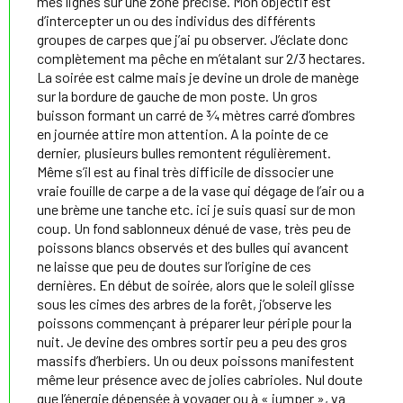
mes lignes sur une zone précise. Mon objectif est
d’intercepter un ou des individus des différents
groupes de carpes que j’ai pu observer. J’éclate donc
complètement ma pêche en m’étalant sur 2/3 hectares.
La soirée est calme mais je devine un drole de manège
sur la bordure de gauche de mon poste. Un gros
buisson formant un carré de ¾ mètres carré d’ombres
en journée attire mon attention. A la pointe de ce
dernier, plusieurs bulles remontent régulièrement.
Même s’il est au final très difficile de dissocier une
vraie fouille de carpe a de la vase qui dégage de l’air ou a
une brème une tanche etc. ici je suis quasi sur de mon
coup. Un fond sablonneux dénué de vase, très peu de
poissons blancs observés et des bulles qui avancent
ne laisse que peu de doutes sur l’origine de ces
dernières. En début de soirée, alors que le soleil glisse
sous les cimes des arbres de la forêt, j’observe les
poissons commençant à préparer leur périple pour la
nuit. Je devine des ombres sortir peu a peu des gros
massifs d’herbiers. Un ou deux poissons manifestent
même leur présence avec de jolies cabrioles. Nul doute
que l’énergie dépensée à voyager ou à « jumper », va