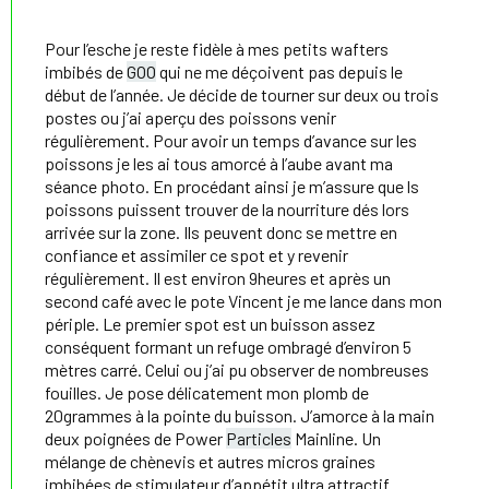
Pour l’esche je reste fidèle à mes petits wafters
imbibés de
GOO
qui ne me déçoivent pas depuis le
début de l’année. Je décide de tourner sur deux ou trois
postes ou j’ai aperçu des poissons venir
régulièrement. Pour avoir un temps d’avance sur les
poissons je les ai tous amorcé à l’aube avant ma
séance photo. En procédant ainsi je m’assure que ls
poissons puissent trouver de la nourriture dés lors
arrivée sur la zone. Ils peuvent donc se mettre en
confiance et assimiler ce spot et y revenir
régulièrement. Il est environ 9heures et après un
second café avec le pote Vincent je me lance dans mon
périple. Le premier spot est un buisson assez
conséquent formant un refuge ombragé d’environ 5
mètres carré. Celui ou j’ai pu observer de nombreuses
fouilles. Je pose délicatement mon plomb de
20grammes à la pointe du buisson. J’amorce à la main
deux poignées de Power
Particles
Mainline. Un
mélange de chènevis et autres micros graines
imbibées de stimulateur d’appétit ultra attractif.