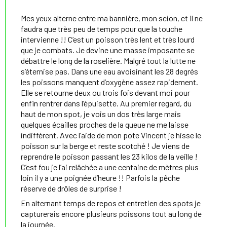
Mes yeux alterne entre ma bannière, mon scion, et il ne
faudra que très peu de temps pour que la touche
intervienne !! C’est un poisson très lent et très lourd
que je combats. Je devine une masse imposante se
débattre le long de la roselière. Malgré tout la lutte ne
s’éternise pas. Dans une eau avoisinant les 28 degrés
les poissons manquent d’oxygène assez rapidement.
Elle se retourne deux ou trois fois devant moi pour
enfin rentrer dans l’épuisette. Au premier regard, du
haut de mon spot, je vois un dos très large mais
quelques écailles proches de la queue ne me laisse
indifférent. Avec l’aide de mon pote Vincent je hisse le
poisson sur la berge et reste scotché ! Je viens de
reprendre le poisson passant les 23 kilos de la veille !
C’est fou je l’ai relâchée a une centaine de mètres plus
loin il y a une poignée d’heure !! Parfois la pêche
réserve de drôles de surprise !
En alternant temps de repos et entretien des spots je
capturerais encore plusieurs poissons tout au long de
la journée.