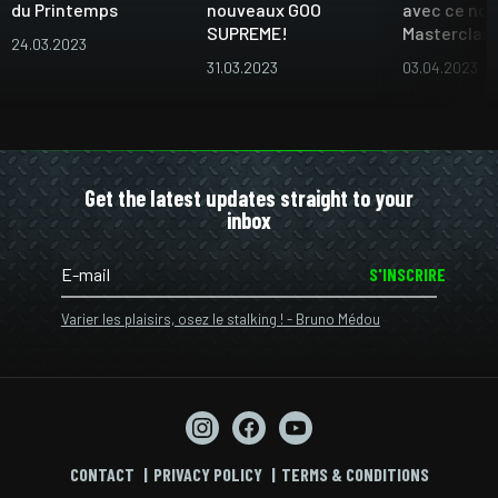
du Printemps
nouveaux GOO
avec ce no
SUPREME!
Masterclass
24.03.2023
31.03.2023
03.04.2023
Get the latest updates straight to your
inbox
S'INSCRIRE
Varier les plaisirs, osez le stalking ! - Bruno Médou
CONTACT
PRIVACY POLICY
TERMS & CONDITIONS