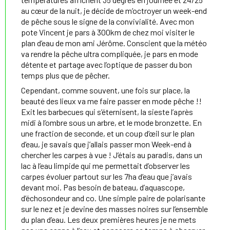
au cœur de la nuit, je décide de m’octroyer un week-end
de pêche sous le signe de la convivialité. Avec mon
pote Vincent je pars à 300km de chez moi visiter le
plan d’eau de mon ami Jérôme. Conscient que la météo
va rendre la pêche ultra compliquée, je pars en mode
détente et partage avec l’optique de passer du bon
temps plus que de pêcher.
Cependant, comme souvent, une fois sur place, la
beauté des lieux va me faire passer en mode pêche !!
Exit les barbecues qui s’éternisent, la sieste l’après
midi à l’ombre sous un arbre, et le mode bronzette. En
une fraction de seconde, et un coup d’œil sur le plan
d’eau, je savais que j’allais passer mon Week-end à
chercher les carpes à vue ! J’étais au paradis, dans un
lac à l’eau limpide qui me permettait d’observer les
carpes évoluer partout sur les 7ha d’eau que j’avais
devant moi. Pas besoin de bateau, d’aquascope,
d’échosondeur and co. Une simple paire de polarisante
sur le nez et je devine des masses noires sur l’ensemble
du plan d’eau. Les deux premières heures je ne mets