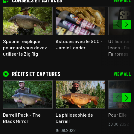
CONSEILS ET ASTUCES
VIEW ALL
Spooner explique
Astuces avec le GOO -
Utilisation
pourquoi vous devez
Jamie Londer
leads - Dan
utiliser le Zig Rig
Fairbrass
RÉCITS ET CAPTURES
VIEW ALL
Darrell Peck - The
La philosophie de
Pour Elle
Black Mirror
Darrell
30.06.2022
15.06.2022