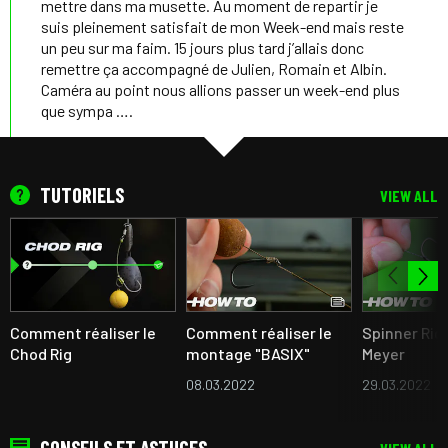
mettre dans ma musette. Au moment de repartir je
suis pleinement satisfait de mon Week-end mais reste
un peu sur ma faim. 15 jours plus tard j’allais donc
remettre ça accompagné de Julien, Romain et Albin.
Caméra au point nous allions passer un week-end plus
que sympa ….
TUTORIELS
VIEW ALL
Comment réaliser le
Comment réaliser le
Spinner Rig 
Chod Rig
montage "BASIX"
Meyer
08.03.2022
29.03.2022