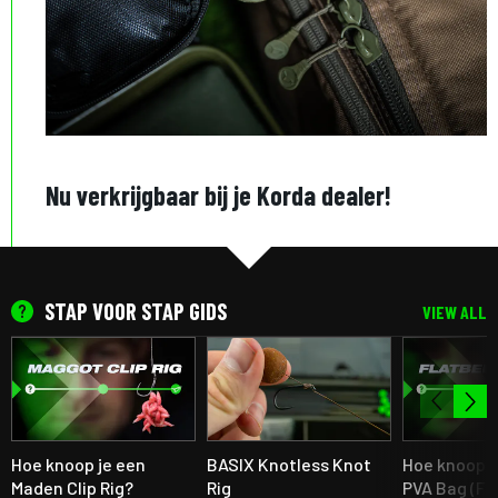
Nu verkrijgbaar bij je Korda dealer!
STAP VOOR STAP GIDS
VIEW ALL
Hoe knoop je een
BASIX Knotless Knot
Hoe knoop j
Maden Clip Rig?
Rig
PVA Bag (Fl