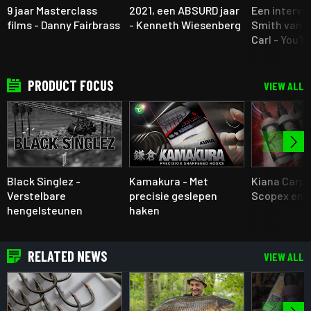
9 jaar Masterclass
2021, een ABSURD jaar
Een intervi
films - Danny Fairbrass
- Kenneth Wiesenberg
Smith van "
Carl - YouT
PRODUCT FOCUS
VIEW ALL
Black Singlez -
Kamakura - Met
Kiana Carp 
Verstelbare
precisie geslepen
Scopex en 
hengelsteunen
haken
RELATED NEWS
VIEW ALL