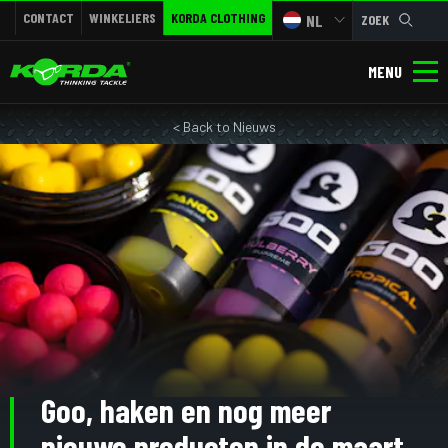
CONTACT
WINKELIERS
KORDA CLOTHING
NL
ZOEK
MENU
< Back to Nieuws
Goo, haken en nog meer
nieuwe producten in de maart