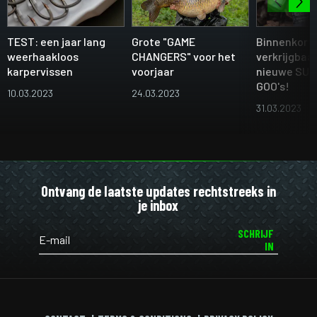
TEST: een jaar lang
Grote "GAME
Binnenkort
weerhaakloos
CHANGERS" voor het
verkrijgbaar
karpervissen
voorjaar
nieuwe SU
GOO's!
10.03.2023
24.03.2023
31.03.2023
Ontvang de laatste updates rechtstreeks in
je inbox
SCHRIJF
IN