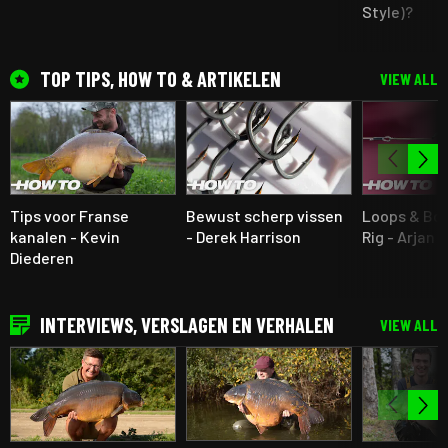
Style)?
TOP TIPS, HOW TO & ARTIKELEN
VIEW ALL
Tips voor Franse
Bewust scherp vissen
Loops & Bo
kanalen - Kevin
- Derek Harrison
Rig - Arjan 
Diederen
INTERVIEWS, VERSLAGEN EN VERHALEN
VIEW ALL