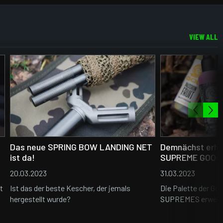
VIEW ALL
Das neue SPRING BOW LANDING NET
Demnächst erhäl
ist da!
SUPREME GOOs
20.03.2023
31.03.2023
t
Ist das der beste Kescher, der jemals
Die Palette der Go
hergestellt wurde?
SUPREMES erweite