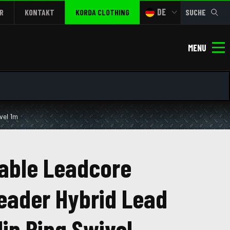
DE
R
KONTAKT
KORDA CLOTHING
SUCHE
MENU
vel 1m
able Leadcore
eader Hybrid Lead
lip Ring Swivel