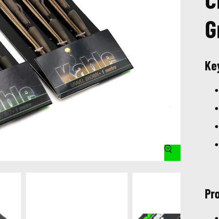
G
Ke
Pr