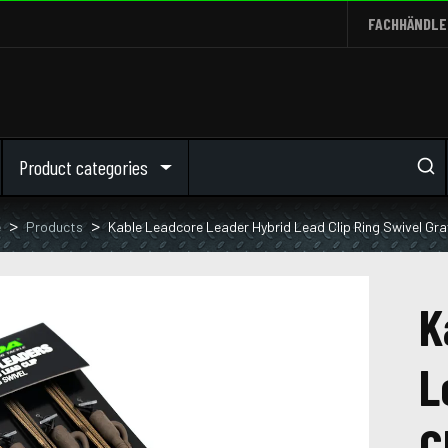
FACHHÄNDLE
Product categories
e
Products
Kable Leadcore Leader Hybrid Lead Clip Ring Swivel Gra
K
L
C