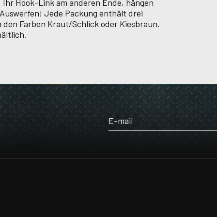
r, Ihr Hook-Link am anderen Ende, hängen
um Auswerfen! Jede Packung enthält drei
 den Farben Kraut/Schlick oder Kiesbraun.
ältlich.