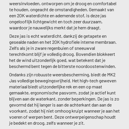
weersinvloeden, ontworpen om je droog en comfortabel
te houden, ongeacht de omstandigheden. Gemaakt van
een 20K waterdichte en ademende stof, is deze jas
ongelooflijk lichtgewicht en toch zeer duurzaam,
waardoor je nauwelijks merkt dat je hem draagt.
Deze jas is echt waterdicht, dankzij de getapete en
gesealde naden en het 20K hydrofiele interne membraan.
Zelfs als je in zware regenbuien of sneeuwval
terechtkomt blijf je volledig droog. Bovendien blokkeert
het de wind uitzonderlijk goed, wat betekent dat je
beschermd bent tegen de bitterste noordoostenwinden.
Ondanks zijn robuuste weersbescherming, biedt de MK2
Jas volledige bewegingsvrijheid. Het high-tech geweven
materiaal biedt uitzonderlijke rek en een op maat
gemaakte, ergonomische pasvorm, zodat je actief kunt
blijven aan de waterkant, zonder beperkingen. De jas is zo
gevormd dat hij langer is aan de achterkant dan aan de
voorkant, zodat hij niet omhoog kruipt wanneer je aan het
voeren of werpen bent. Deze ontwerpeigenschap houdt
je bedekt en droog, zelfs wanneer je zit.