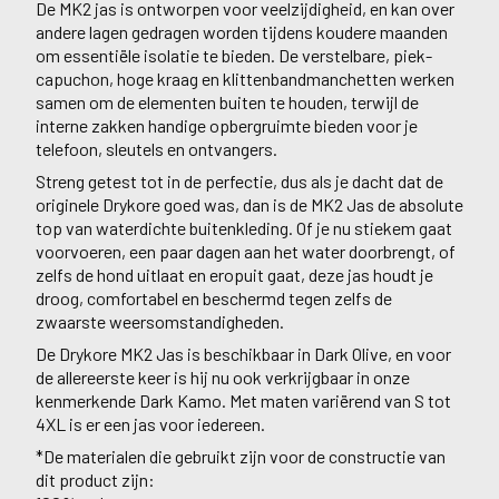
De MK2 jas is ontworpen voor veelzijdigheid, en kan over
andere lagen gedragen worden tijdens koudere maanden
om essentiële isolatie te bieden. De verstelbare, piek-
capuchon, hoge kraag en klittenbandmanchetten werken
samen om de elementen buiten te houden, terwijl de
interne zakken handige opbergruimte bieden voor je
telefoon, sleutels en ontvangers.
Streng getest tot in de perfectie, dus als je dacht dat de
originele Drykore goed was, dan is de MK2 Jas de absolute
top van waterdichte buitenkleding. Of je nu stiekem gaat
voorvoeren, een paar dagen aan het water doorbrengt, of
zelfs de hond uitlaat en eropuit gaat, deze jas houdt je
droog, comfortabel en beschermd tegen zelfs de
zwaarste weersomstandigheden.
De Drykore MK2 Jas is beschikbaar in Dark Olive, en voor
de allereerste keer is hij nu ook verkrijgbaar in onze
kenmerkende Dark Kamo. Met maten variërend van S tot
4XL is er een jas voor iedereen.
*De materialen die gebruikt zijn voor de constructie van
dit product zijn: