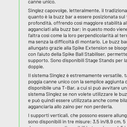
canne unico.
Singlez capovolge, letteralmente, il tradizion
quanto è la buzz bar a essere posizionata sul 
profondità, offrendo così maggiore stabilità al
agganciati alla buzz bar; in questo modo vien
l’altra così come la loro perpendicolarità al t
ma senza la difficoltà di montarlo. Le buzz b
allungato grazie alla Spike Extension se bisog
con l’aiuto della Spike Ball Stabiliser, permet
supporto. Sono disponibili Stage Stands per l
doppie.
Il sistema Singlez è estremamente versatile, t
poggia canne unico con la semplice aggiunta d
disponibile una T-Bar, a cui si può avvitare un
sistema Singlez se non volete utilizzare le b
e può quindi essere utilizzata anche come bil
agganciarla allo zaino per non perderla.
I supporti verticali, che possono essere allunga
sono disponibili in tre misure: 3,5 in/8,9 cm, 5