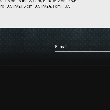
/11,5 cm, 5 in/12,7 cm, 6 in/ 15,2 cm e 6,5
o: 8,5 in/21,6 cm, 9,5 in/24,1 cm, 10,5