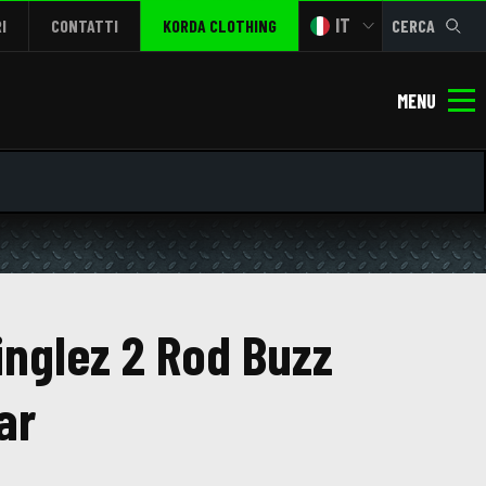
IT
I
CONTATTI
KORDA CLOTHING
CERCA
MENU
inglez 2 Rod Buzz
ar