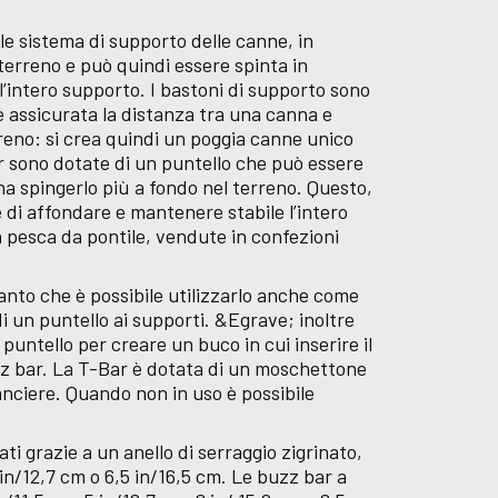
ale sistema di supporto delle canne, in
terreno e può quindi essere spinta in
l’intero supporto. I bastoni di supporto sono
e assicurata la distanza tra una canna e
erreno: si crea quindi un poggia canne unico
ar sono dotate di un puntello che può essere
na spingerlo più a fondo nel terreno. Questo,
te di affondare e mantenere stabile l’intero
a pesca da pontile, vendute in confezioni
anto che è possibile utilizzarlo anche come
i un puntello ai supporti. &Egrave; inoltre
 puntello per creare un buco in cui inserire il
uzz bar. La T-Bar è dotata di un moschettone
anciere. Quando non in uso è possibile
ti grazie a un anello di serraggio zigrinato,
 in/12,7 cm o 6,5 in/16,5 cm. Le buzz bar a