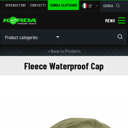
RIVENDITORI
CONTATTI
KORDA CLOTHING
IT
CERCA
MENU
Product categories
< Back to Prodotti
Fleece Waterproof Cap