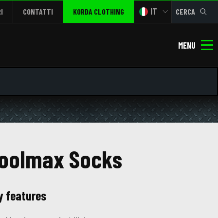
IT
I
CONTATTI
KORDA CLOTHING
CERCA
MENU
oolmax Socks
y features