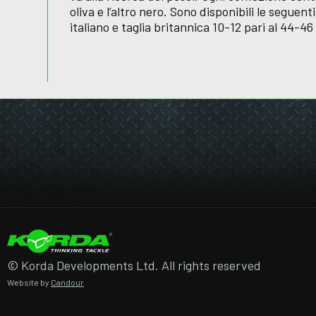
oliva e l’altro nero. Sono disponibili le seguent
italiano e taglia britannica 10-12 pari al 44-46 
© Korda Developments Ltd. All rights reserved
Website by
Candour